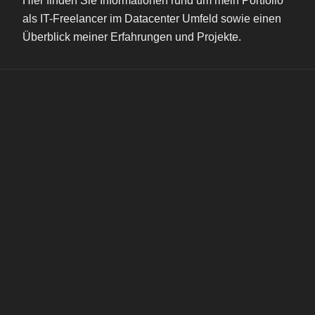
Hier finden Sie Informationen rund um mein Portfolio
als IT-Freelancer im Datacenter Umfeld sowie einen
Überblick meiner Erfahrungen und Projekte.
Sebastian Leis IT Consulting
Hortweg 1
90530 Wendelstein
Mobil: 0151 / 50 66 99 86
E-Mail: sebastian[at]leis-it-consulting.de
Internet:
leis-it-consulting.de
Kontakt
Impressum